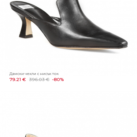
Дамски чехли с нисък ток
79.21 €
396.03 €
-80%