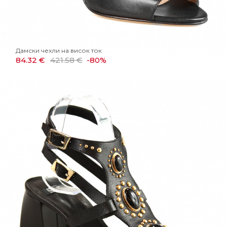
Дамски чехли на висок ток
84.32 €
421.58 €
-80%