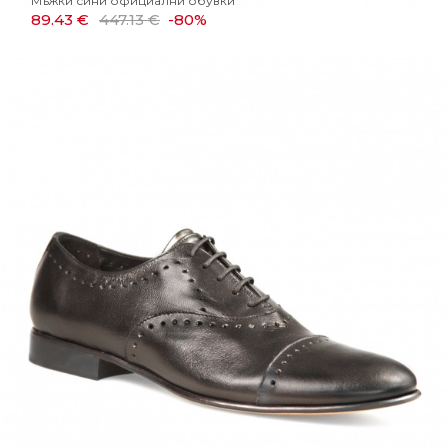
Мъжки сини официални обувки
89.43 €
447.13 €
-80%