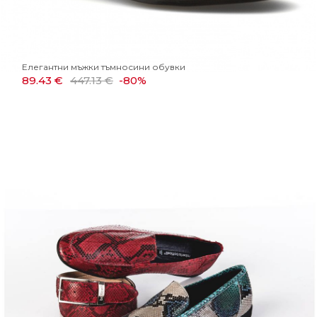
Елегантни мъжки тъмносини обувки
89.43 €
447.13 €
-80%