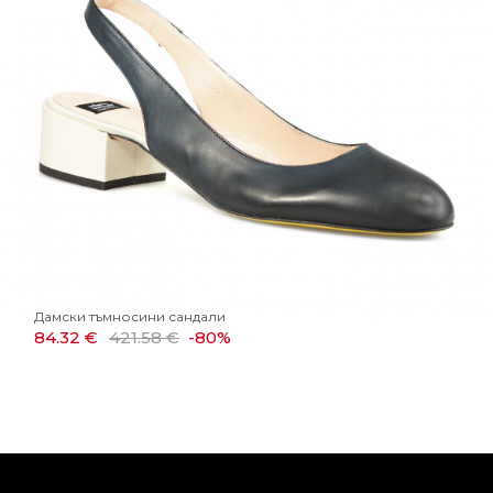
Дамски тъмносини сандали
84.32 €
421.58 €
-80%