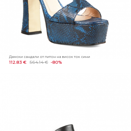
Дамски сандали от питон на висок ток сини
112.83 €
564.14 €
-80%